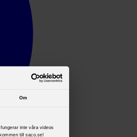
Om
l fungerar inte våra videos
kommen till saco.se!