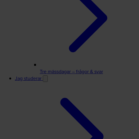
Tre mässdagar – frågor & svar
Jag studerar