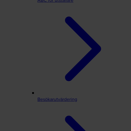
ABC för utställare
Besökarutvärdering