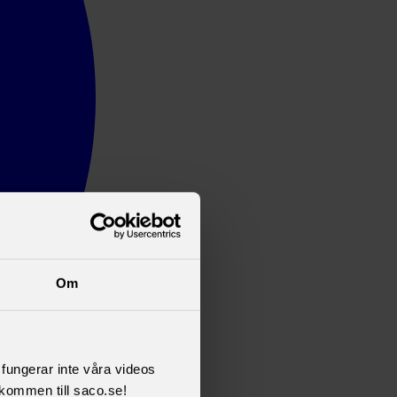
Om
l fungerar inte våra videos
kommen till saco.se!